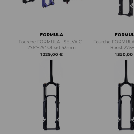
FORMULA
FORMU
Fourche FORMULA - SELVA C -
Fourche FORMULA 
27.5"+29" Offset 43mm
Boost 27,5+
1 229,00 €
1 350,00