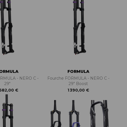
PIÈCES DÉT./ACCESSOIRES
GANTS DE PROTECTION
PIÈCES DÉT./ACCESSOIRES
PIÈCES DÉT./ACCESSOIRES
PANTALONS
STICKERS MARQUES
SACS, SACOCHES, PANIERS
PIÈCES RÉP./ENTRETIEN
GANTS DIVERS
PIÈCES RÉP./ENTRETIEN
SHORTS
PORTE-BAGAGES
VESTES
PIÈCES DÉT./ACCESSOIRES
CUISSARDS/SOUS-VÊT.
REMORQUES
SELLES
TIGES DE SELLES
PORTE-BÉBÉS
LAMPES ET SUPPORTS
ACCESSOIRES DIVERS
ORMULA
FORMULA
PIÈCES DÉT./ACCESSOIRES
PIÈCES RÉP./ENTRETIEN
AUTRES
ÉQUIPEMENT
BONNETS
ORMULA - NERO C -
Fourche FORMULA - NERO C -
PIÈCES DÉT./ACCESSOIRES
AUTRES
29"
29" Boost
CASQUETTES
 682,00 €
1 390,00 €
CHAUSSETTES
SWEAT SHIRTS
T-SHIRTS