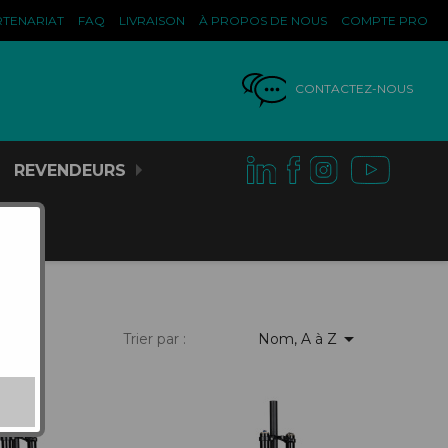
RTENARIAT
FAQ
LIVRAISON
À PROPOS DE NOUS
COMPTE PRO
CONTACTEZ-NOUS
REVENDEURS

Trier par :
Nom, A à Z
FOURCHES
GANTS DE CONFORT
GOURDES/POCHES À EAU
PÉDALES
JERSEYS
PLAQUES FONDS/NUMÉROS