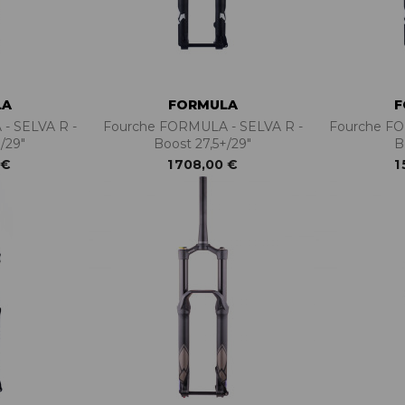
LA
FORMULA
F
- SELVA R -
Fourche FORMULA - SELVA R -
Fourche FO
/29"
Boost 27,5+/29"
B
 €
1 708,00 €
1