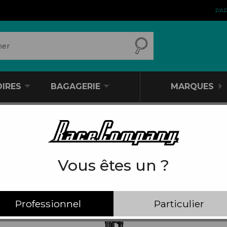
PA
OIRES
BAGAGERIE
MARQUES
Vous êtes un ?
IL Y A 21 PRODUITS.
Professionnel
Particulier
CADRES
COUDIÈRES
PRODUITS POUR PROTÉGER
PRODUITS
AMORTISSEURS
ENFANTS
PRODUITS POUR LUBRIFIER
PORTE-VÉLOS