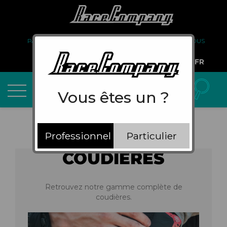
PARTENARIAT
FAQ
LIVRAISON
À PROPOS DE NOUS
COMPTE PRO
FR
Vous êtes un ?
Professionnel
Particulier
COUDIÈRES
Retrouvez notre gamme complète de
coudières.