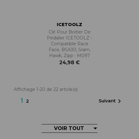
ICETOOLZ
Clé Pour Boitier De
Pédalier ICETOOLZ -
Compatible Race
Face, BSA30, Sram,
Hawk, Zipp • M097
24,98 €
Affichage 1-20 de 22 article(s)
1

Suivant
2
VOIR TOUT