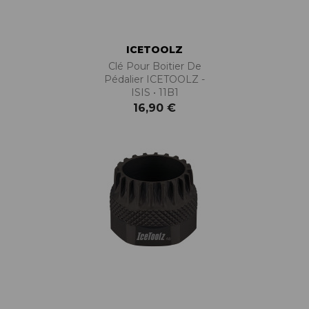
ICETOOLZ
Clé Pour Boitier De
Pédalier ICETOOLZ -
ISIS • 11B1
16,90 €