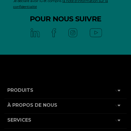
Je déclare avoir lu et compris
la note d'information sur la
confidentialité
POUR NOUS SUIVRE

PRODUITS

À PROPOS DE NOUS

SERVICES