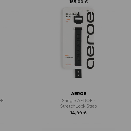
155,00 €
AEROE
OE
Sangle AEROE -
StretchLock Strap
14,99 €