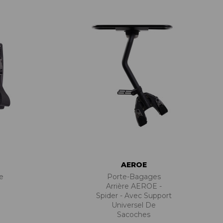
PIÈCES DE FIXATION
JEUX DE DIRECTION
PIÈCES DÉT./ACCESSOIRES
PIÈCES DÉT./ACCESSOIRES
PIÈCES RÉP./ENTRETIEN
AEROE
e
Porte-Bagages
Arrière AEROE -
Spider - Avec Support
Universel De
Sacoches