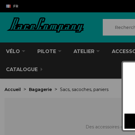
FR
VÉLO
PILOTE
ATELIER
ACCESS
CATALOGUE
Accueil
Bagagerie
Sacs, sacoches, paniers
Des accessoires de rang
VTT/VTC
CASQUES DIVERS
PRODUITS POUR NETTOYER
ANTIVOL
SACS À DOS