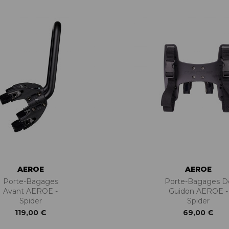
BÉQUILLES
ADAPTATEURS
BOÎTIERS
ACCESSOIRES/PIÈCES DÉT.
DISQUES
CASSETTES
ÉTRIERS
CHAINES
FREINS COMPLETS
DÉRAILLEURS
LIQUIDES DE FREIN
GROUPES COMPLETS
MAÎTRE CYLINDRE
MANETTES/SHIFTERS
PATINS/PLAQUETTES
MANIVELLES
PIÈCES DÉT./ACCESSOIRES
PATTES DE DÉRAILLEUR
PIÈCES RÉP./ENTRETIEN
PÉDALIERS
PÉDALIERS PLATEAUX
PIÈCES DÉT./ACCESSOIRES
PIÈCES RÉP./ENTRETIEN
AEROE
AEROE
Porte-Bagages
Porte-Bagages D
Avant AEROE -
Guidon AEROE -
Spider
Spider
119,00 €
69,00 €