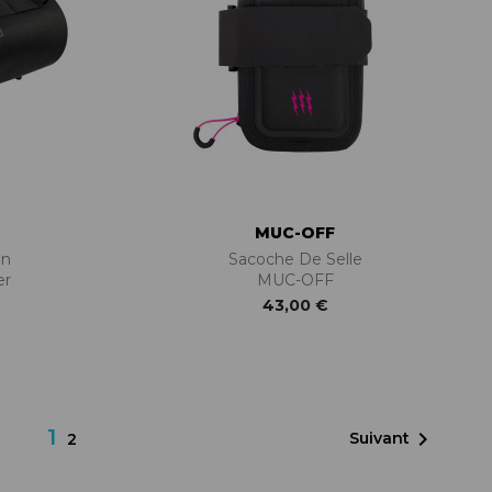
MUC-OFF
on
Sacoche De Selle
er
MUC-OFF
43,00 €
1

Suivant
2