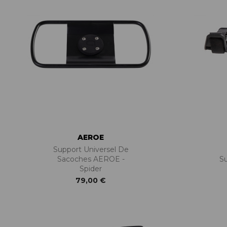
AEROE
Support Universel De
Sacoches AEROE -
S
Spider
79,00 €