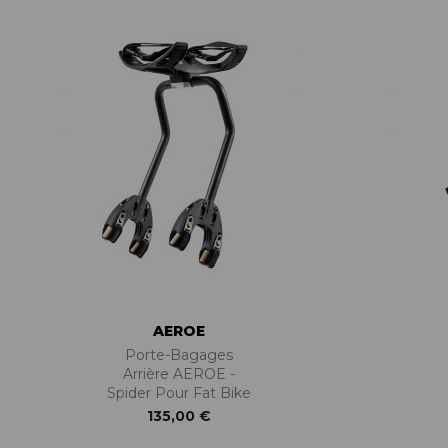
ACCESSOIRES TUBELESS
CERCLES
CHAMBRES À AIR
INSERTS PNEU
MOYEUX
PIÈCES DÉT./ACCESSOIRES
PIÈCES RÉP./ENTRETIEN
PNEUS
RAYONS
RÉPARATION CREVAISONS
ROUES COMPLÈTES
AEROE
Porte-Bagages
Arrière AEROE -
Spider Pour Fat Bike
135,00 €