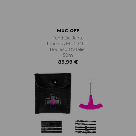
MUC-OFF
Fond De Jante
Tubeless MUC-OFF -
Rouleau D'atelier
50m
89,99 €