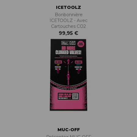
ICETOOLZ
Bonbonnière
ICETOOLZ - Avec
Cartouches CO2
99,95 €
MUC-OFF
Présentoir MUC-OFF