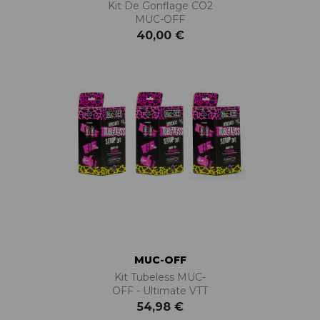
Kit De Gonflage CO2
MUC-OFF
40,00 €
MUC-OFF
Kit Tubeless MUC-
OFF - Ultimate VTT
54,98 €