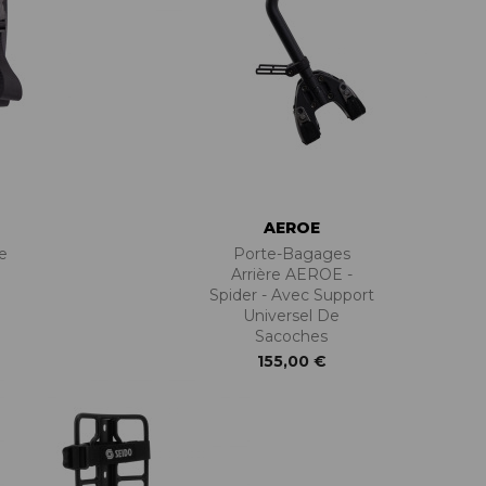
PIÈCES DE FIXATION
JEUX DE DIRECTION
PIÈCES DÉT./ACCESSOIRES
PIÈCES DÉT./ACCESSOIRES
PIÈCES RÉP./ENTRETIEN
AEROE
e
Porte-Bagages
Arrière AEROE -
Spider - Avec Support
Universel De
Sacoches
155,00 €