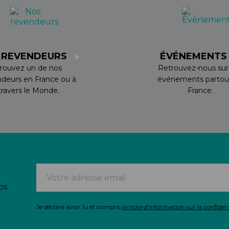
 REVENDEURS
ÉVÉNEMENT
rouvez un de nos
Retrouvez-nous sur
ndeurs en France ou à
événements partou
travers le Monde.
France.
os
Je déclare avoir lu et compris
la note d'information sur la confident