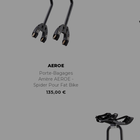
ACCESSOIRES TUBELESS
CERCLES
CHAMBRES À AIR
INSERTS PNEU
MOYEUX
PIÈCES DÉT./ACCESSOIRES
PIÈCES RÉP./ENTRETIEN
PNEUS
AEROE
RAYONS
Porte-Bagages
RÉPARATION CREVAISONS
Arrière AEROE -
ROUES COMPLÈTES
Spider Pour Fat Bike
135,00 €