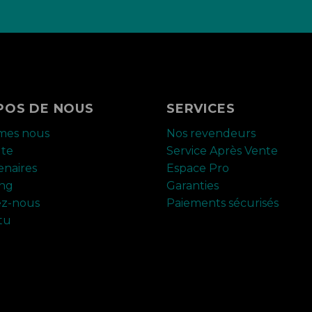
POS DE NOUS
SERVICES
mes nous
Nos revendeurs
ute
Service Après Vente
enaires
Espace Pro
ing
Garanties
ez-nous
Paiements sécurisés
tu