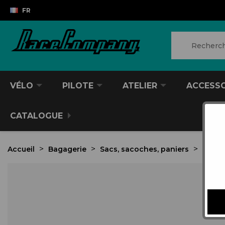
FR
VÉLO
PILOTE
ATELIER
ACCESS
CATALOGUE
Accueil
Bagagerie
Sacs, sacoches, paniers
Porte
VTT/VTC
CASQUES DIVERS
PRODUITS POUR NETTOYER
ANTIVOL
SACS À DOS