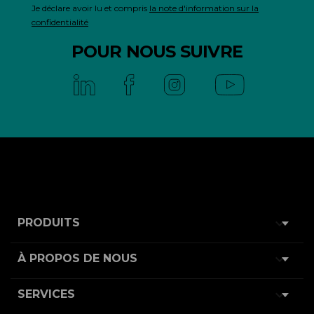
Je déclare avoir lu et compris
la note d'information sur la
confidentialité
POUR NOUS SUIVRE

PRODUITS

À PROPOS DE NOUS

SERVICES