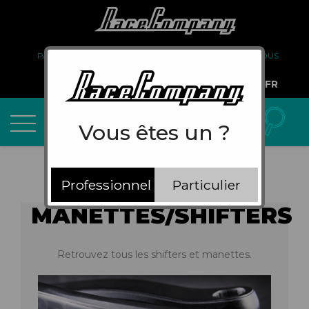
PARTENARIAT
FAQ
LIVRAISON
À PROPOS DE NOUS
COMPTE PRO
FR
Vous êtes un ?
Professionnel
Particulier
MANETTES/SHIFTERS
Retrouvez tous les shifters et manettes.