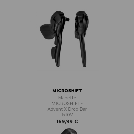
MICROSHIFT
Manette
MICROSHIFT -
Advent X Drop Bar
1x10V
169,99 €