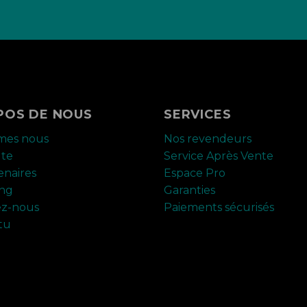
POS DE NOUS
SERVICES
mes nous
Nos revendeurs
ute
Service Après Vente
enaires
Espace Pro
ing
Garanties
ez-nous
Paiements sécurisés
tu