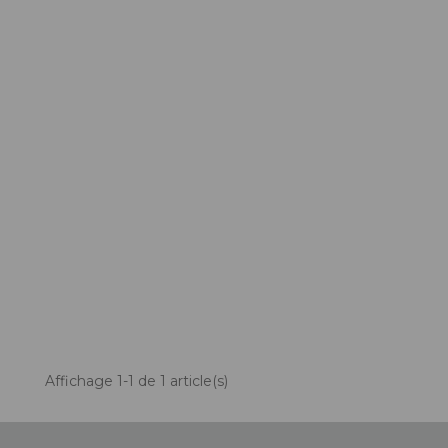
ACCESSOIRES TUBELESS
CERCLES
CHAMBRES À AIR
INSERTS PNEU
MOYEUX
PIÈCES DÉT./ACCESSOIRES
PIÈCES RÉP./ENTRETIEN
PNEUS
RAYONS
RÉPARATION CREVAISONS
ROUES COMPLÈTES
Affichage 1-1 de 1 article(s)