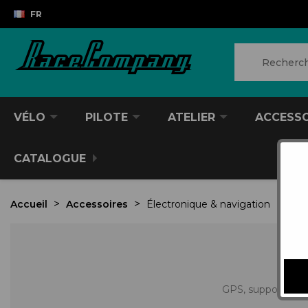
FR
VÉLO
PILOTE
ATELIER
ACCESS
CATALOGUE
Accueil
Accessoires
Électronique & navigation
ÉL
GPS, supports et 
VTT/VTC
CASQUES DIVERS
PRODUITS POUR NETTOYER
ANTIVOL
SACS À DOS