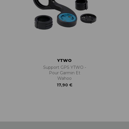
BÉQUILLES
ADAPTATEURS
BOÎTIERS
ACCESSOIRES/PIÈCES DÉT.
DISQUES
CASSETTES
ÉTRIERS
CHAINES
FREINS COMPLETS
DÉRAILLEURS
LIQUIDES DE FREIN
GROUPES COMPLETS
MAÎTRE CYLINDRE
MANETTES/SHIFTERS
PATINS/PLAQUETTES
MANIVELLES
PIÈCES DÉT./ACCESSOIRES
PATTES DE DÉRAILLEUR
YTWO
PIÈCES RÉP./ENTRETIEN
PÉDALIERS
Support GPS YTWO -
PÉDALIERS PLATEAUX
Pour Garmin Et
PIÈCES DÉT./ACCESSOIRES
Wahoo
PIÈCES RÉP./ENTRETIEN
17,90 €