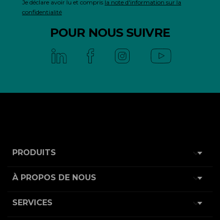
Je déclare avoir lu et compris
la note d'information sur la
confidentialité
POUR NOUS SUIVRE

PRODUITS

À PROPOS DE NOUS

SERVICES