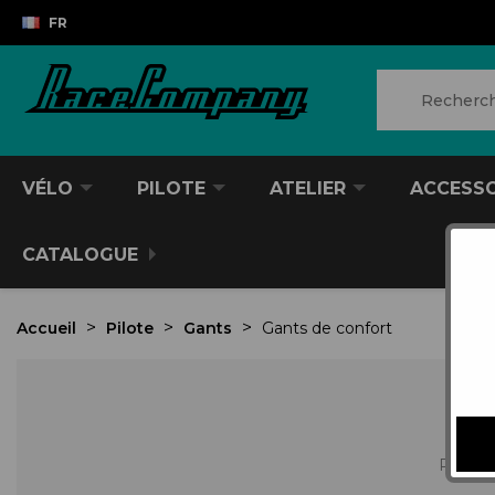
FR
VÉLO
PILOTE
ATELIER
ACCESS
CATALOGUE
Accueil
Pilote
Gants
Gants de confort
Retrouv
VTT/VTC
CASQUES DIVERS
PRODUITS POUR NETTOYER
ANTIVOL
SACS À DOS