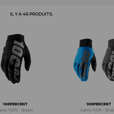
BÉQUILLES
ADAPTATEURS
BOÎTIERS
ACCESSOIRES/PIÈCES DÉT.
DISQUES
CASSETTES
IL Y A 46 PRODUITS.
ÉTRIERS
CHAINES
FREINS COMPLETS
DÉRAILLEURS
LIQUIDES DE FREIN
GROUPES COMPLETS
MAÎTRE CYLINDRE
MANETTES/SHIFTERS
PATINS/PLAQUETTES
MANIVELLES
PIÈCES DÉT./ACCESSOIRES
PATTES DE DÉRAILLEUR
PIÈCES RÉP./ENTRETIEN
PÉDALIERS
PÉDALIERS PLATEAUX
PIÈCES DÉT./ACCESSOIRES
PIÈCES RÉP./ENTRETIEN
100PERCENT
100PERCENT
ants 100% - Brisker
Gants 100% - Brisk