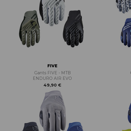
FIVE
Gants FIVE - MTB
ENDURO AIR EVO
49,90 €