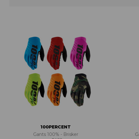
ACCESSOIRES TUBELESS
CERCLES
CHAMBRES À AIR
INSERTS PNEU
MOYEUX
PIÈCES DÉT./ACCESSOIRES
PIÈCES RÉP./ENTRETIEN
PNEUS
RAYONS
RÉPARATION CREVAISONS
ROUES COMPLÈTES
100PERCENT
Gants 100% - Brisker
G