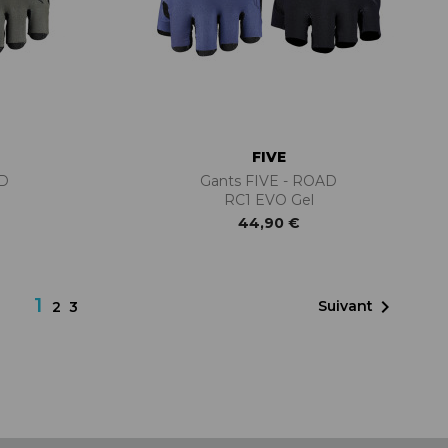
FIVE
AD
Gants FIVE - ROAD
RC1 EVO Gel
44,90 €
1

Suivant
2
3