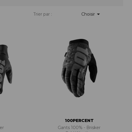
PIÈCES DE FIXATION
JEUX DE DIRECTION
PIÈCES DÉT./ACCESSOIRES

Trier par :
Choisir
PIÈCES DÉT./ACCESSOIRES
PIÈCES RÉP./ENTRETIEN
100PERCENT
er
Gants 100% - Brisker