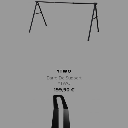
YTWO
Barre De Support
YTWO
199,90 €