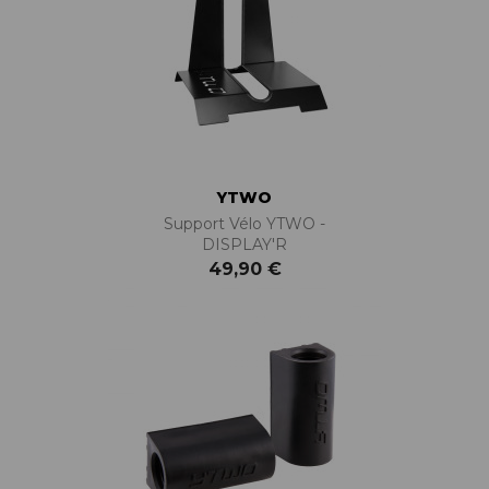
YTWO
Support Vélo YTWO -
DISPLAY'R
49,90 €