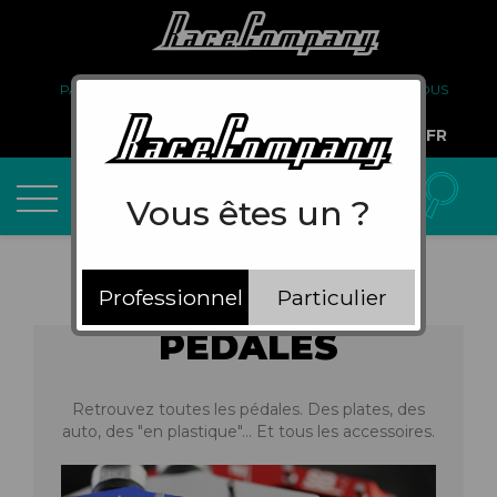
PARTENARIAT
FAQ
LIVRAISON
À PROPOS DE NOUS
COMPTE PRO
FR
Vous êtes un ?
Professionnel
Particulier
PÉDALES
Retrouvez toutes les pédales. Des plates, des
auto, des "en plastique"… Et tous les accessoires.