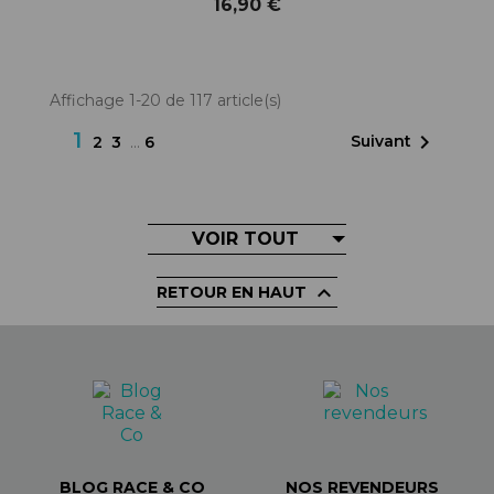
16,90 €
Affichage 1-20 de 117 article(s)
1

Suivant
2
3
…
6
VOIR TOUT

RETOUR EN HAUT
BLOG RACE & CO
NOS REVENDEURS