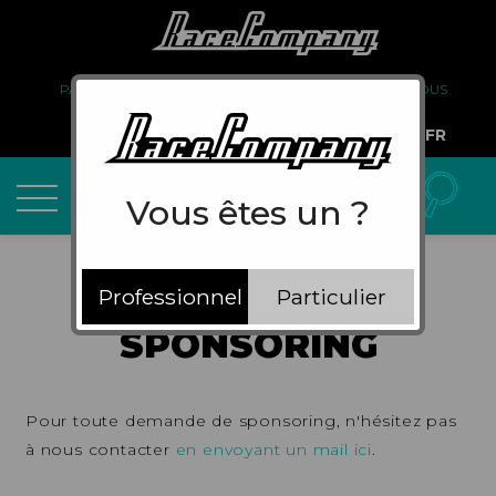
PARTENARIAT
FAQ
LIVRAISON
À PROPOS DE NOUS
COMPTE PRO
FR
Vous êtes un ?
Professionnel
Particulier
SPONSORING
Pour toute demande de sponsoring, n'hésitez pas
à nous contacter
en envoyant un mail ici
.