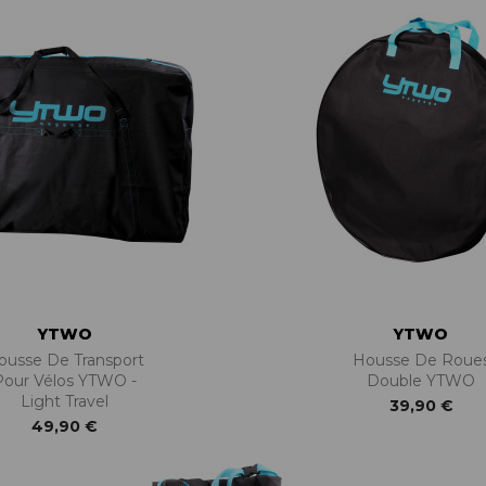
BÉQUILLES
ADAPTATEURS
BOÎTIERS
ACCESSOIRES/PIÈCES DÉT.
DISQUES
CASSETTES
ÉTRIERS
CHAINES
FREINS COMPLETS
DÉRAILLEURS
LIQUIDES DE FREIN
GROUPES COMPLETS
MAÎTRE CYLINDRE
MANETTES/SHIFTERS
PATINS/PLAQUETTES
MANIVELLES
PIÈCES DÉT./ACCESSOIRES
PATTES DE DÉRAILLEUR
PIÈCES RÉP./ENTRETIEN
PÉDALIERS
PÉDALIERS PLATEAUX
PIÈCES DÉT./ACCESSOIRES
PIÈCES RÉP./ENTRETIEN
YTWO
YTWO
ousse De Transport
Housse De Roue
Pour Vélos YTWO -
Double YTWO
Light Travel
39,90 €
49,90 €