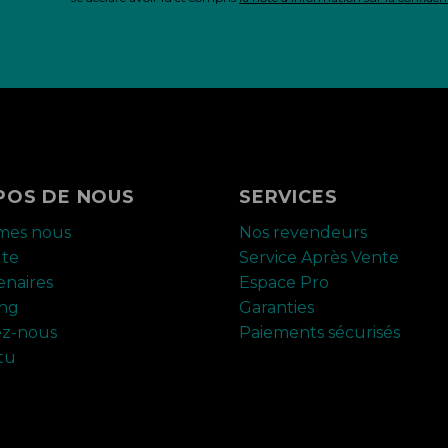
POS DE NOUS
SERVICES
mes nous
Nos revendeurs
ute
Service Après Vente
enaires
Espace Pro
ing
Garanties
ez-nous
Paiements sécurisés
tu