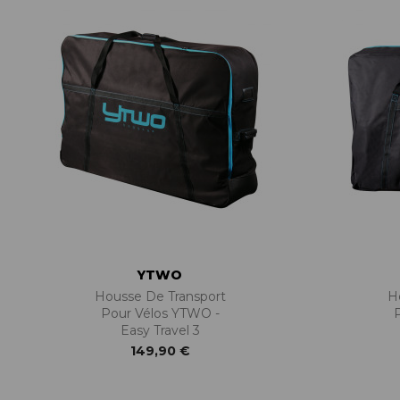
ACCESSOIRES TUBELESS
CERCLES
CHAMBRES À AIR
INSERTS PNEU
MOYEUX
PIÈCES DÉT./ACCESSOIRES
PIÈCES RÉP./ENTRETIEN
PNEUS
RAYONS
RÉPARATION CREVAISONS
ROUES COMPLÈTES
YTWO
Housse De Transport
H
Pour Vélos YTWO -
Easy Travel 3
149,90 €