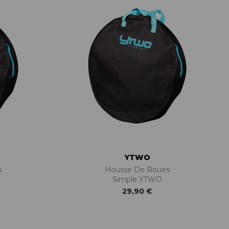
PIÈCES DE FIXATION
JEUX DE DIRECTION
PIÈCES DÉT./ACCESSOIRES
PIÈCES DÉT./ACCESSOIRES
PIÈCES RÉP./ENTRETIEN
YTWO
s
Housse De Roues
Simple YTWO
29,90 €