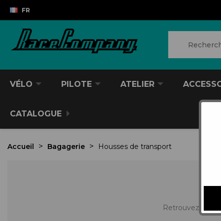
FR
VÉLO
PILOTE
ATELIER
ACCESS
CATALOGUE
Accueil
Bagagerie
Housses de transport
Retrouvez une ga
VTT/VTC
CASQUES DIVERS
PRODUITS POUR NETTOYER
ANTIVOL
SACS À DOS