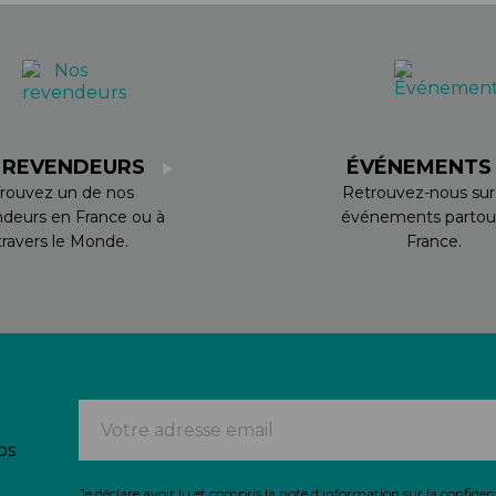
 REVENDEURS
ÉVÉNEMENT
rouvez un de nos
Retrouvez-nous sur
ndeurs en France ou à
événements partou
travers le Monde.
France.
os
Je déclare avoir lu et compris
la note d'information sur la confident