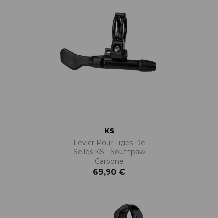
KS
Levier Pour Tiges De
Selles KS - Southpaw
Carbone
69,90 €