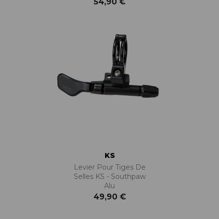
54,90 €
KS
Levier Pour Tiges De
Selles KS - Southpaw
Alu
49,90 €