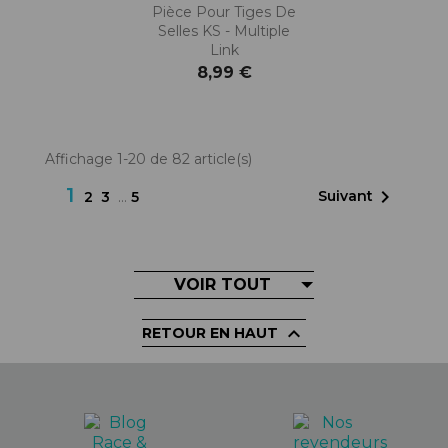
Pièce Pour Tiges De
Selles KS - Multiple
Link
8,99 €
Affichage 1-20 de 82 article(s)
1

Suivant
2
3
…
5
VOIR TOUT

RETOUR EN HAUT