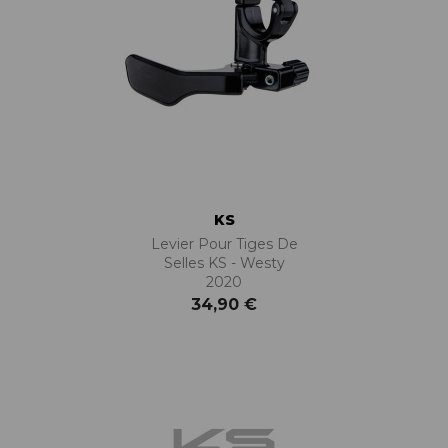
KS
Levier Pour Tiges De
Selles KS - Westy
2020
34,90 €