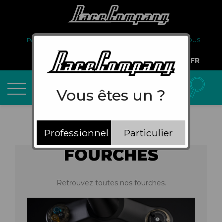
PARTENARIAT
FAQ
LIVRAISON
À PROPOS DE NOUS
COMPTE PRO
FR
Vous êtes un ?
Professionnel
Particulier
FOURCHES
Retrouvez toutes nos fourches.