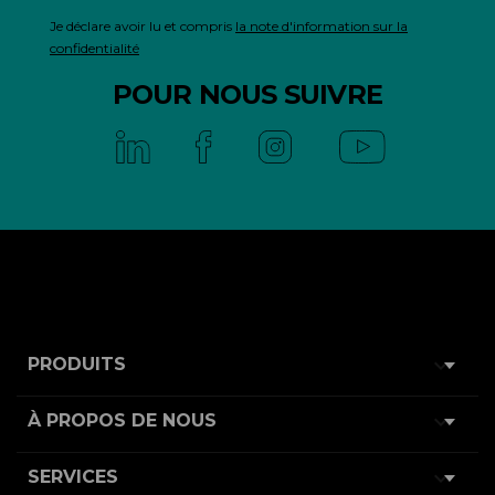
Je déclare avoir lu et compris
la note d'information sur la
confidentialité
POUR NOUS SUIVRE

PRODUITS

À PROPOS DE NOUS

SERVICES