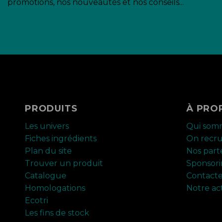
promotions, nos nouveautés et nos conseils...
PRODUITS
À PRO
Les univers
Qui som
Fiches ingrédients
On recr
Plan du site
Nos part
Trouver un produit
Sponsor
Catalogue
Contact
Homologations
Notre ac
Ecotri
Les fins de stock