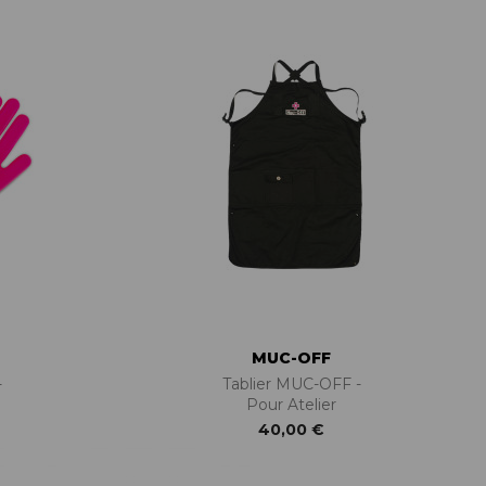
PIÈCES DE FIXATION
JEUX DE DIRECTION
PIÈCES DÉT./ACCESSOIRES
PIÈCES DÉT./ACCESSOIRES
PIÈCES RÉP./ENTRETIEN
MUC-OFF
-
Tablier MUC-OFF -
Pour Atelier
40,00 €