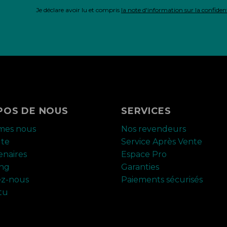
Je déclare avoir lu et compris
la note d'information sur la confident
POS DE NOUS
SERVICES
mes nous
Nos revendeurs
ute
Service Après Vente
enaires
Espace Pro
ing
Garanties
ez-nous
Paiements sécurisés
tu