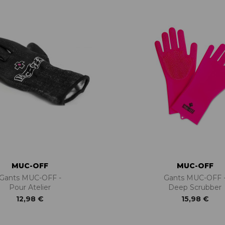
BÉQUILLES
ADAPTATEURS
BOÎTIERS
ACCESSOIRES/PIÈCES DÉT.
DISQUES
CASSETTES
ÉTRIERS
CHAINES
FREINS COMPLETS
DÉRAILLEURS
LIQUIDES DE FREIN
GROUPES COMPLETS
MAÎTRE CYLINDRE
MANETTES/SHIFTERS
PATINS/PLAQUETTES
MANIVELLES
PIÈCES DÉT./ACCESSOIRES
PATTES DE DÉRAILLEUR
PIÈCES RÉP./ENTRETIEN
PÉDALIERS
PÉDALIERS PLATEAUX
PIÈCES DÉT./ACCESSOIRES
PIÈCES RÉP./ENTRETIEN
MUC-OFF
MUC-OFF
Gants MUC-OFF -
Gants MUC-OFF 
Pour Atelier
Deep Scrubber
12,98 €
15,98 €