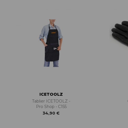
ACCESSOIRES TUBELESS
CERCLES
CHAMBRES À AIR
INSERTS PNEU
MOYEUX
PIÈCES DÉT./ACCESSOIRES
PIÈCES RÉP./ENTRETIEN
PNEUS
RAYONS
RÉPARATION CREVAISONS
ROUES COMPLÈTES
ICETOOLZ
Tablier ICETOOLZ -
Pro Shop • C155
34,90 €