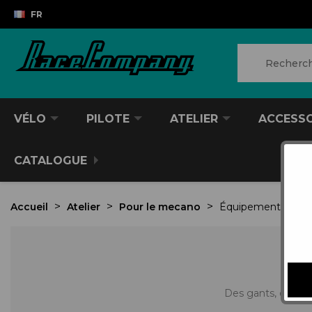
FR
VÉLO
PILOTE
ATELIER
ACCESS
CATALOGUE
Accueil
Atelier
Pour le mecano
Équipement
Des gants, des ta
VTT/VTC
CASQUES DIVERS
PRODUITS POUR NETTOYER
ANTIVOL
SACS À DOS