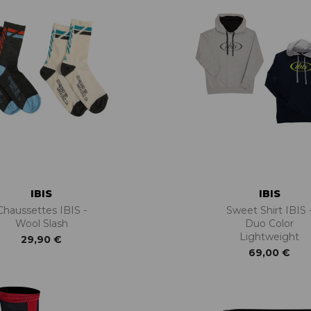
IBIS
IBIS
Chaussettes IBIS -
Sweet Shirt IBIS 
Wool Slash
Duo Color
Lightweight
29,90 €
69,00 €