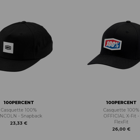
BÉQUILLES
ADAPTATEURS
BOÎTIERS
ACCESSOIRES/PIÈCES DÉT.
DISQUES
CASSETTES
ÉTRIERS
CHAINES
FREINS COMPLETS
DÉRAILLEURS
LIQUIDES DE FREIN
GROUPES COMPLETS
MAÎTRE CYLINDRE
MANETTES/SHIFTERS
PATINS/PLAQUETTES
MANIVELLES
PIÈCES DÉT./ACCESSOIRES
PATTES DE DÉRAILLEUR
PIÈCES RÉP./ENTRETIEN
PÉDALIERS
PÉDALIERS PLATEAUX
PIÈCES DÉT./ACCESSOIRES
PIÈCES RÉP./ENTRETIEN
100PERCENT
100PERCENT
Casquette 100%
Casquette 100%
INCOLN - Snapback
OFFICIAL X-Fit -
FlexFit
23,33 €
26,00 €