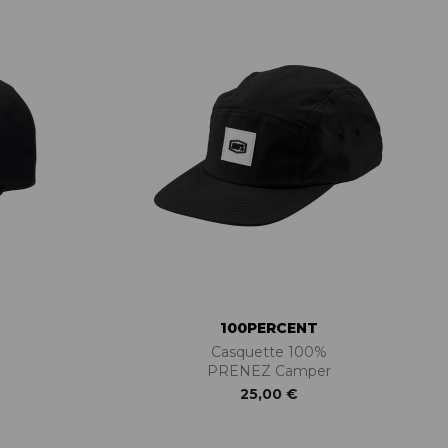
PIÈCES DE FIXATION
JEUX DE DIRECTION
PIÈCES DÉT./ACCESSOIRES
PIÈCES DÉT./ACCESSOIRES
PIÈCES RÉP./ENTRETIEN
100PERCENT
Casquette 100%
PRENEZ Camper
25,00 €