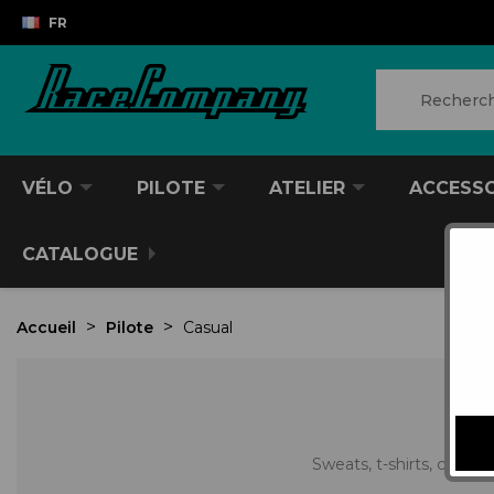
FR
VÉLO
PILOTE
ATELIER
ACCESS
CATALOGUE
Accueil
Pilote
Casual
Sweats, t-shirts, casq
VTT/VTC
CASQUES DIVERS
PRODUITS POUR NETTOYER
ANTIVOL
SACS À DOS