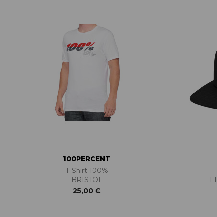
ACCESSOIRES TUBELESS
CERCLES
CHAMBRES À AIR
INSERTS PNEU
MOYEUX
PIÈCES DÉT./ACCESSOIRES
PIÈCES RÉP./ENTRETIEN
PNEUS
RAYONS
RÉPARATION CREVAISONS
ROUES COMPLÈTES
100PERCENT
T-Shirt 100%
BRISTOL
L
25,00 €