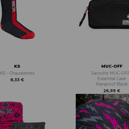
KS
MUC-OFF
KS - Chaussettes
Sacoche MUC-OFF
Essential Case
8,33 €
Rainproof Black
26,99 €