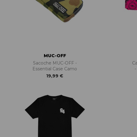
MUC-OFF
Sacoche MUC-OFF -
C
Essential Case Camo
-
19,99 €