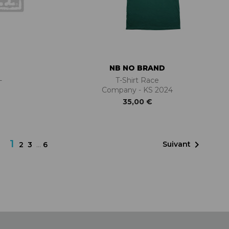
NB NO BRAND
-
T-Shirt Race
Company - KS 2024
35,00 €
1

Suivant
2
3
…
6