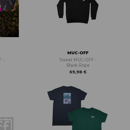
MUC-OFF
 -
Sweat MUC-OFF -
Black Rope
69,98 €