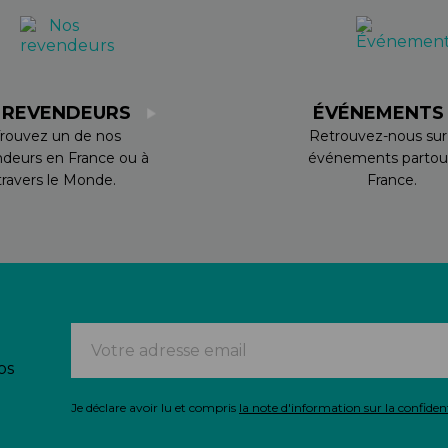
 REVENDEURS
ÉVÉNEMENT
rouvez un de nos
Retrouvez-nous sur
ndeurs en France ou à
événements partou
travers le Monde.
France.
os
Je déclare avoir lu et compris
la note d'information sur la confident