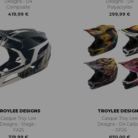
Designs - D4
Designs - D4
Composite
Polyacrylite
419,99 €
299,99 €
ROYLEE DESIGNS
TROYLEE DESIG
Casque Troy Lee
Casque Troy Lee
Designs - Stage -
Designs - D4 Carb
FA25
- SP26
319,99 €
650,00 €