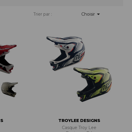
PIÈCES DE FIXATION
JEUX DE DIRECTION
PIÈCES DÉT./ACCESSOIRES

Trier par :
Choisir
PIÈCES DÉT./ACCESSOIRES
PIÈCES RÉP./ENTRETIEN
NS
TROYLEE DESIGNS
Casque Troy Lee