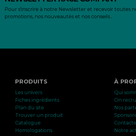
Pour s'inscrire à notre Newsletter et recevoir toutes n
promotions, nos nouveautés et nos conseils...
PRODUITS
À PRO
Les univers
Qui som
Fiches ingrédients
On recr
Plan du site
Nos part
Trouver un produit
Sponsor
Catalogue
Contact
Homologations
Notre ac