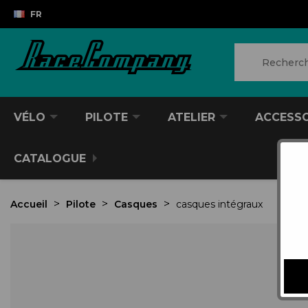
FR
VÉLO
PILOTE
ATELIER
ACCESS
CATALOGUE
Accueil
Pilote
Casques
casques intégraux
VTT/VTC
CASQUES DIVERS
PRODUITS POUR NETTOYER
ANTIVOL
SACS À DOS