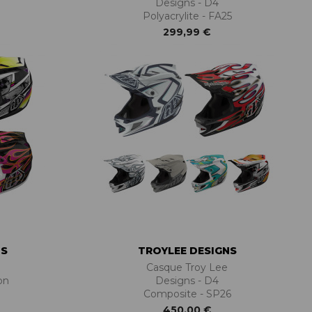
Designs - D4
Polyacrylite - FA25
299,99 €
NS
TROYLEE DESIGNS
Casque Troy Lee
on
Designs - D4
Composite - SP26
450,00 €