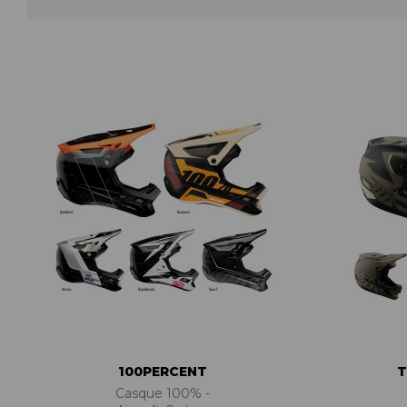
ACCESSOIRES TUBELESS
CERCLES
CHAMBRES À AIR
INSERTS PNEU
MOYEUX
PIÈCES DÉT./ACCESSOIRES
PIÈCES RÉP./ENTRETIEN
PNEUS
RAYONS
RÉPARATION CREVAISONS
ROUES COMPLÈTES
100PERCENT
T
Casque 100% -