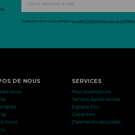
os
Je déclare avoir lu et compris
la note d'information sur la confident
POS DE NOUS
SERVICES
mes nous
Nos revendeurs
ute
Service Après Vente
enaires
Espace Pro
ing
Garanties
ez-nous
Paiements sécurisés
tu