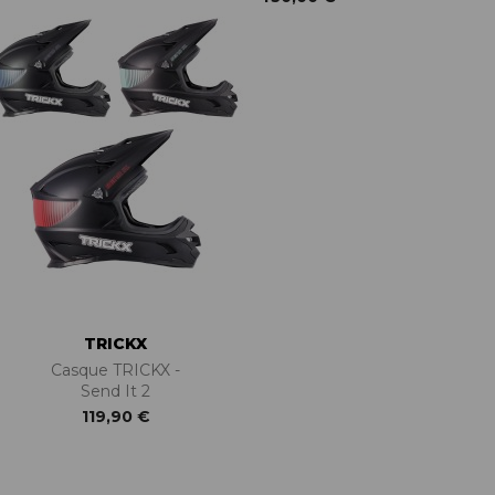
TRICKX
Casque TRICKX -
Send It 2
119,90 €