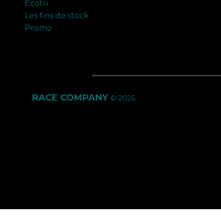
Ecotri
Les fins de stock
Promo
RACE COMPANY
© 2026