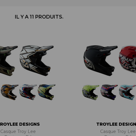
BÉQUILLES
ADAPTATEURS
BOÎTIERS
ACCESSOIRES/PIÈCES DÉT.
DISQUES
CASSETTES
IL Y A 11 PRODUITS.
ÉTRIERS
CHAINES
FREINS COMPLETS
DÉRAILLEURS
LIQUIDES DE FREIN
GROUPES COMPLETS
MAÎTRE CYLINDRE
MANETTES/SHIFTERS
PATINS/PLAQUETTES
MANIVELLES
PIÈCES DÉT./ACCESSOIRES
PATTES DE DÉRAILLEUR
PIÈCES RÉP./ENTRETIEN
PÉDALIERS
PÉDALIERS PLATEAUX
PIÈCES DÉT./ACCESSOIRES
PIÈCES RÉP./ENTRETIEN
ROYLEE DESIGNS
TROYLEE DESIG
Casque Troy Lee
Casque Troy Lee