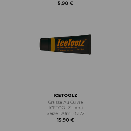
5,90 €
ICETOOLZ
Graisse Au Cuivre
ICETOOLZ - Anti
Seize 120ml • C172
15,90 €