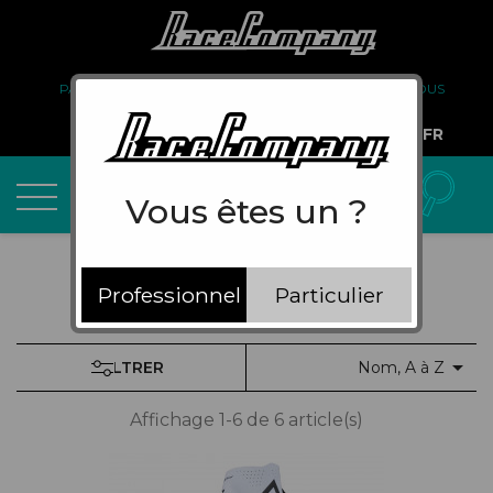
PARTENARIAT
FAQ
LIVRAISON
À PROPOS DE NOUS
COMPTE PRO
FR
Vous êtes un ?
Professionnel
Particulier

FILTRER
Nom, A à Z
Affichage 1-6 de 6 article(s)