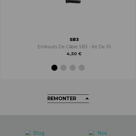
SB3
Embouts De Câble SB3 - Kit De 10
4,50 €
REMONTER