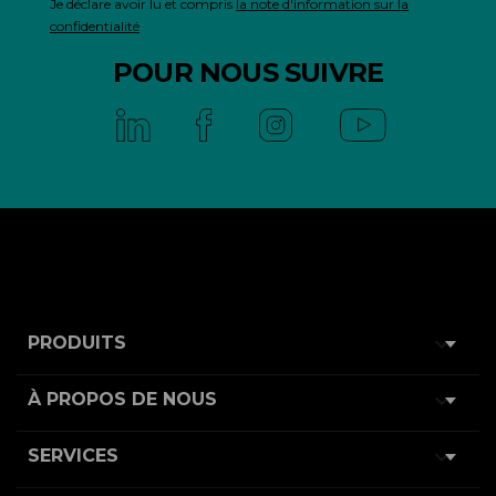
Je déclare avoir lu et compris
la note d'information sur la
confidentialité
POUR NOUS SUIVRE

PRODUITS

À PROPOS DE NOUS

SERVICES