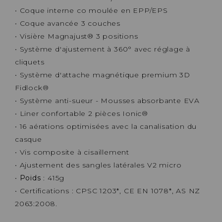
• Coque interne co moulée en EPP/EPS
• Coque avancée 3 couches
• Visière Magnajust® 3 positions
• Système d'ajustement à 360° avec réglage à
cliquets
• Système d'attache magnétique premium 3D
Fidlock®
• Système anti-sueur - Mousses absorbante EVA
• Liner confortable 2 pièces Ionic®
• 16 aérations optimisées avec la canalisation du
casque
• Vis composite à cisaillement
• Ajustement des sangles latérales V2 micro
•
Poids
: 415g
• Certifications : CPSC 1203*, CE EN 1078*, AS NZ
2063:2008.