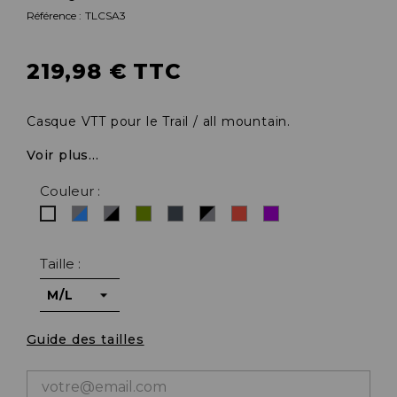
Référence :
TLCSA3
219,98 € TTC
Casque VTT pour le Trail / all mountain.
Voir plus...
Couleur :
Gris/bleu
Gris/noir
Khaki
Noir
Noir/gris
Rouge
Violet
Blanc
Taille :
Guide des tailles