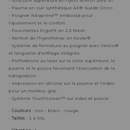
• Structure supérieure en nylon stretch ultra fin
• Paume en cuir synthétique AX® Suede Cinco
• Poignet Néoprène™ embossé pour
l'ajustement et le confort
• Fourchettes ErgoFit en 2:2 Mesh
• Renfort de l'hypothénar en Kevlar®
• Système de fermeture au poignet avec Velcro®
et languette d'enfilage intégrée
• Perforations au laser sur la zone supérieure, la
paume et le pouce favorisant l'évacuation de la
transpiration
• Impression en silicone sur la paume et l'index
pour un meilleur grip
• Système TouchScreen™ sur index et pouce
•
Couleurs
: noir - blanc - rouge
•
Tailles
: S à XXL