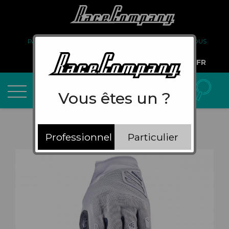
PARTENARIAT
FAQ
LIVRAISON
À PROPOS DE NOUS
COMPTE PRO
FR
Vous êtes un ?
Professionnel
Particulier