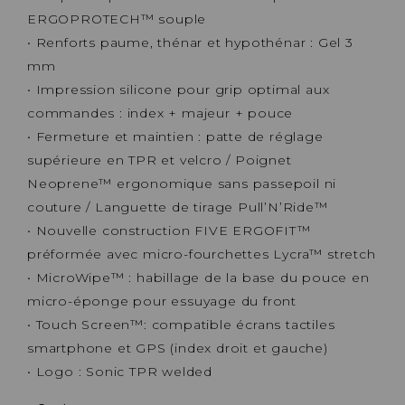
ERGOPROTECH™ souple
• Renforts paume, thénar et hypothénar : Gel 3
mm
• Impression silicone pour grip optimal aux
commandes : index + majeur + pouce
• Fermeture et maintien : patte de réglage
supérieure en TPR et velcro / Poignet
Neoprene™ ergonomique sans passepoil ni
couture / Languette de tirage Pull’N’Ride™
• Nouvelle construction FIVE ERGOFIT™
préformée avec micro-fourchettes Lycra™ stretch
• MicroWipe™ : habillage de la base du pouce en
micro-éponge pour essuyage du front
• Touch Screen™: compatible écrans tactiles
smartphone et GPS (index droit et gauche)
• Logo : Sonic TPR welded