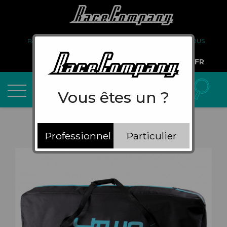
PARTENARIAT
FAQ
LIVRAISON
À PROPOS DE NOUS
COMPTE PRO
FR
Vous êtes un ?
Professionnel
Particulier