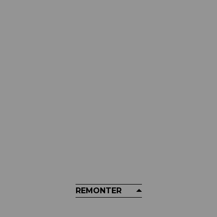
BRAKCO
Plaquettes De Frein BRAKCO -
Pour FORMULA CURA - MEGA -
THE ONE - R1 - RX
15,98 €
REMONTER