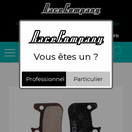
PARTENARIAT
FAQ
LIVRAISON
À PROPOS DE NOUS
COMPTE PRO
FR
Vous êtes un ?
Professionnel
Particulier