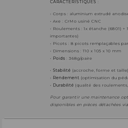
CARACTÉRISTIQUES
:
• Corps : aluminium extrudé anodis
• Axe : CrMo usiné CNC
• Roulements : 1x étanche (6801) 
importantes)
• Picots : 8 picots remplaçables pa
• Dimensions : 110 x 105 x 10 mm
•
Poids
: 368g/paire
•
Stabilité
(accroche, forme et taille)
•
Rendement
(optimisation du péda
•
Durabilité
(qualité des roulements,
Pour garantir une maintenance optim
disponibles en pièces détachées via