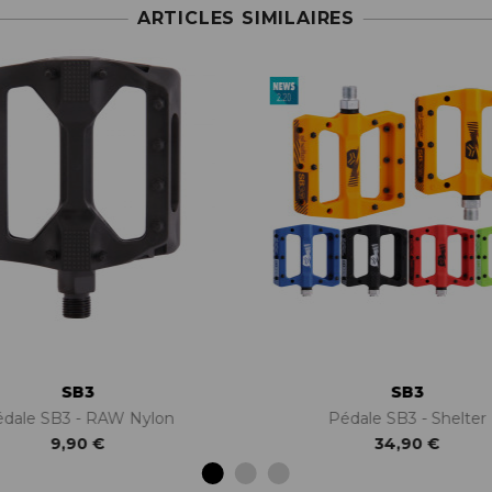
ARTICLES SIMILAIRES
SB3
SB3
dale SB3 - RAW Nylon
Pédale SB3 - Shelter
9,90 €
34,90 €