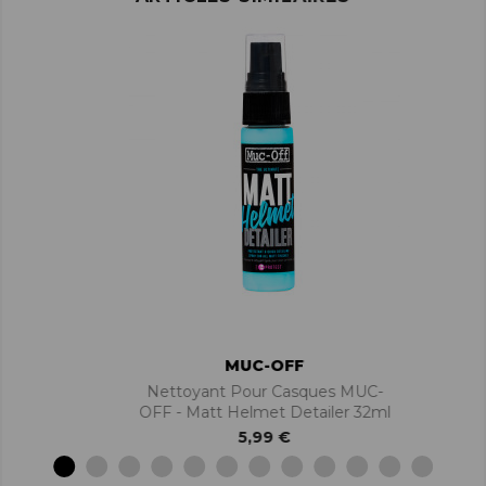
MUC-OFF
Nettoyant Pour Casques MUC-
OFF - Matt Helmet Detailer 32ml
5,99 €