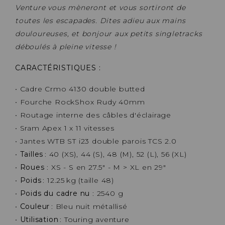
Venture vous mèneront et vous sortiront de
toutes les escapades. Dites adieu aux mains
douloureuses, et bonjour aux petits singletracks
déboulés à pleine vitesse !
CARACTÉRISTIQUES :
• Cadre Crmo 4130 double butted
• Fourche RockShox Rudy 40mm
• Routage interne des câbles d'éclairage
• Sram Apex 1 x 11 vitesses
• Jantes WTB ST i23 double parois TCS 2.0
•
Tailles
: 40 (XS), 44 (S), 48 (M), 52 (L), 56 (XL)
•
Roues
: XS - S en 27.5" - M > XL en 29"
•
Poids
: 12.25 kg (taille 48)
•
Poids du cadre nu
: 2540 g
•
Couleur
: Bleu nuit métallisé
•
Utilisation
: Touring aventure