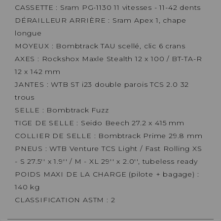
CASSETTE : Sram PG-1130 11 vitesses - 11-42 dents
DÉRAILLEUR ARRIÈRE : Sram Apex 1, chape
longue
MOYEUX : Bombtrack TAU scellé, clic 6 crans
AXES : Rockshox Maxle Stealth 12 x 100 / BT-TA-R
12 x 142 mm
JANTES : WTB ST i23 double parois TCS 2.0 32
trous
SELLE : Bombtrack Fuzz
TIGE DE SELLE : Seido Beech 27.2 x 415 mm
COLLIER DE SELLE : Bombtrack Prime 29.8 mm
PNEUS : WTB Venture TCS Light / Fast Rolling XS
- S 27.5'' x 1.9'' / M - XL 29'' x 2.0'', tubeless ready
POIDS MAXI DE LA CHARGE (pilote + bagage) :
140 kg
CLASSIFICATION ASTM : 2