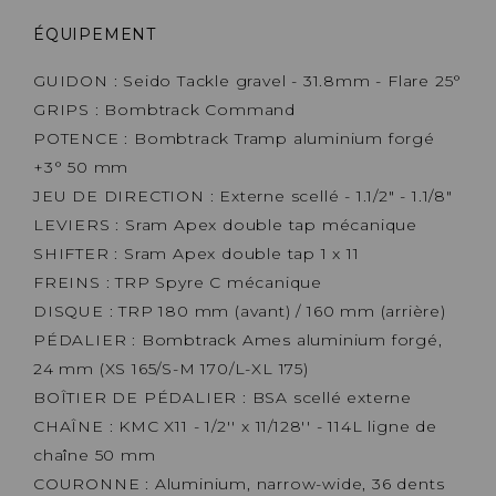
ÉQUIPEMENT
GUIDON : Seido Tackle gravel - 31.8mm - Flare 25°
GRIPS : Bombtrack Command
POTENCE : Bombtrack Tramp aluminium forgé
+3° 50 mm
JEU DE DIRECTION : Externe scellé - 1.1/2" - 1.1/8"
LEVIERS : Sram Apex double tap mécanique
SHIFTER : Sram Apex double tap 1 x 11
FREINS : TRP Spyre C mécanique
DISQUE : TRP 180 mm (avant) / 160 mm (arrière)
PÉDALIER : Bombtrack Ames aluminium forgé,
24 mm (XS 165/S-M 170/L-XL 175)
BOÎTIER DE PÉDALIER : BSA scellé externe
CHAÎNE : KMC X11 - 1/2'' x 11/128'' - 114L ligne de
chaîne 50 mm
COURONNE : Aluminium, narrow-wide, 36 dents