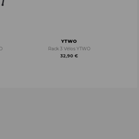
YTWO
WO
Rack 3 Vélos YTWO
32,90 €