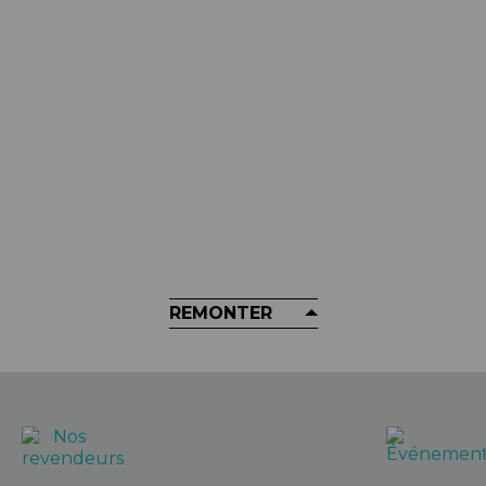
RO
HT
YEDBRO -
Picots Pédales HT - Pour Pédales
Ruban De G
pe
ANS01
€
16,90 €
REMONTER