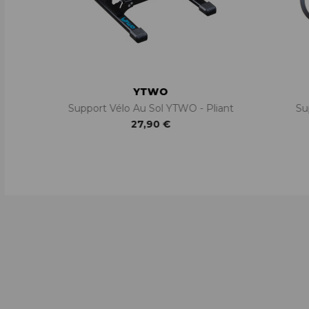
YTWO
Support Vélo Au Sol YTWO - Pliant
Su
27,90 €