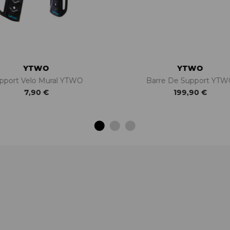
YTWO
YTWO
pport Velo Mural YTWO
Barre De Support YT
7,90 €
199,90 €