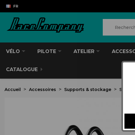
FR
VÉLO
PILOTE
ATELIER
ACCESS
CATALOGUE
Accueil
Accessoires
Supports & stockage
Suppor
VTT/VTC
CASQUES DIVERS
PRODUITS POUR NETTOYER
ANTIVOL
SACS À DOS