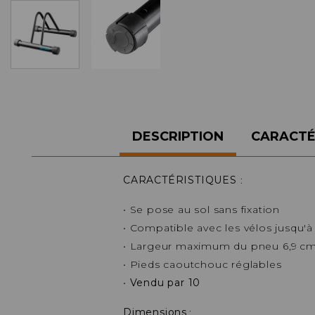
ACCESSOIRES TUBELESS
CERCLES
CHAMBRES À AIR
INSERTS PNEU
MOYEUX
PIÈCES DÉT./ACCESSOIRES
PIÈCES RÉP./ENTRETIEN
DESCRIPTION
CARACTÉ
PNEUS
RAYONS
RÉPARATION CREVAISONS
CARACTÉRISTIQUES
:
ROUES COMPLÈTES
• Se pose au sol sans fixation
• Compatible avec les vélos jusqu'à
• Largeur maximum du pneu 6,9 c
• Pieds caoutchouc réglables
•
Vendu par 10
Dimensions
: