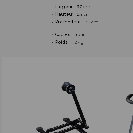
•
Largeur
: 37 cm
•
Hauteur
: 24 cm
•
Profondeur
: 32 cm
•
Couleur
: noir
•
Poids
: 1.2 kg