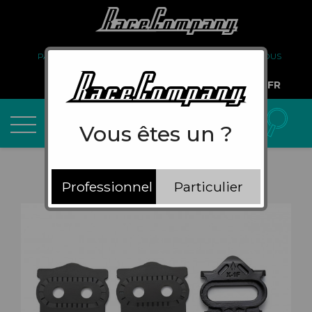
PARTENARIAT
FAQ
LIVRAISON
À PROPOS DE NOUS
COMPTE PRO
FR
Vous êtes un ?
Professionnel
Particulier