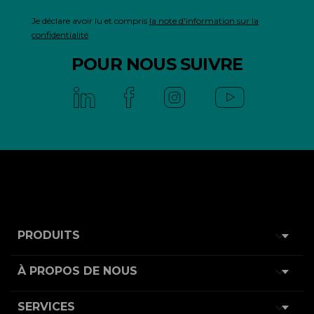
Je déclare avoir lu et compris
la note d'information sur la
confidentialité
POUR NOUS SUIVRE

PRODUITS

À PROPOS DE NOUS

SERVICES