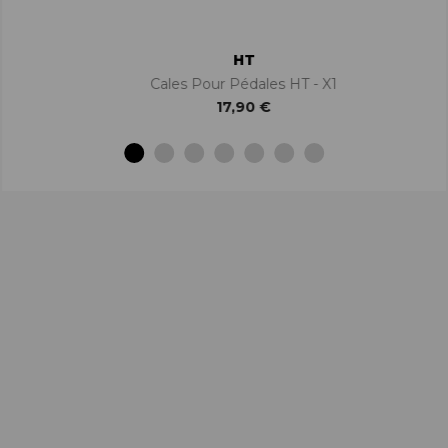
HT
Cales Pour Pédales HT - X1
17,90 €