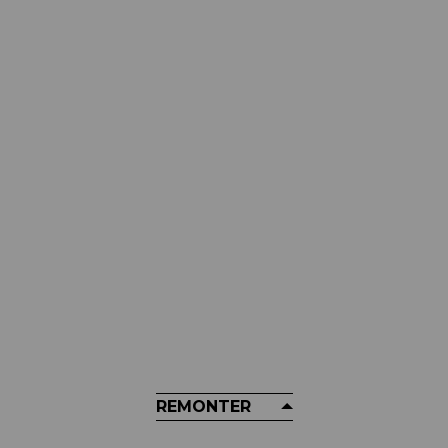
KS
Tige De Selles KS - LEV SI 2020
249,00 €
REMONTER