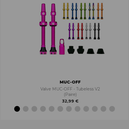
MUC-OFF
Valve MUC-OFF - Tubeless V2
(paire)
32,99 €