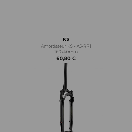
KS
Amortisseur KS - A5-RR1
160x40mm
60,80 €