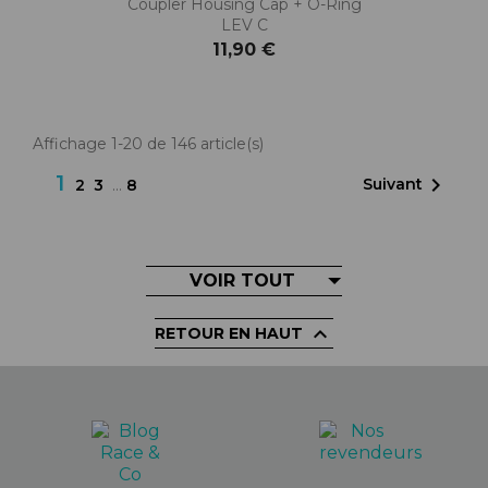
Coupler Housing Cap + O-Ring
LEV C
11,90 €
Affichage 1-20 de 146 article(s)
1

Suivant
2
3
…
8
VOIR TOUT

RETOUR EN HAUT