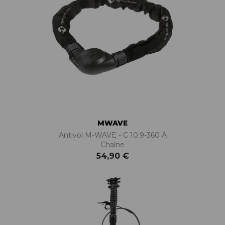
MWAVE
Antivol M-WAVE - C 10.9-360 À
Chaîne
54,90 €