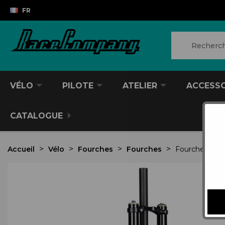
FR
VÉLO
PILOTE
ATELIER
ACCESS
CATALOGUE
Accueil
Vélo
Fourches
Fourches
Fourche FORM
VTT/VTC
CASQUES DIVERS
PRODUITS POUR NETTOYER
ANTIVOL
SACS À DOS