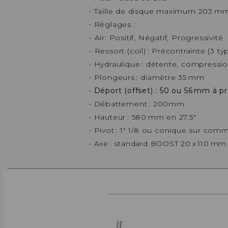
• Taille de disque maximum 203 m
• Réglages :
- Air: Positif, Négatif, Progressivité
- Ressort (coil) : Précontrainte (3 t
• Hydraulique : détente, compressio
• Plongeurs : diamètre 35 mm
•
Déport (offset) : 50 ou 56 mm à pr
• Débattement : 200mm
• Hauteur : 580 mm en 27.5"
• Pivot : 1" 1/8 ou conique sur co
• Axe : standard BOOST 20 x 110 mm