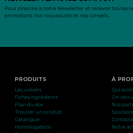
Pour s'inscrire à notre Newsletter et recevoir toutes n
promotions, nos nouveautés et nos conseils...
PRODUITS
À PRO
Les univers
Qui som
Fiches ingrédients
On recr
Plan du site
Nos part
Trouver un produit
Sponsor
Catalogue
Contact
Homologations
Notre ac