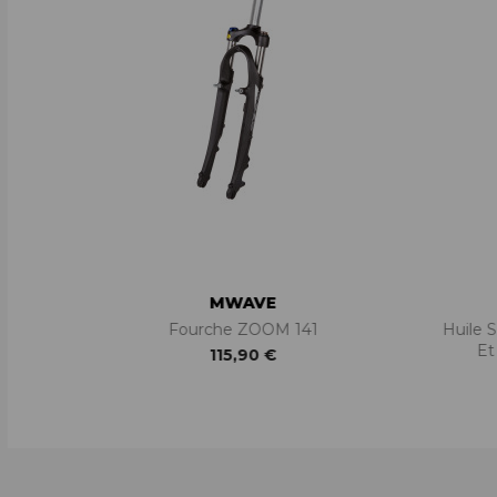
MWAVE
Fourche ZOOM 141
Huile 
Et
115,90 €