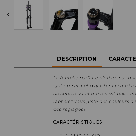
ACCESSOIRES TUBELESS

CERCLES
CHAMBRES À AIR
INSERTS PNEU
MOYEUX
PIÈCES DÉT./ACCESSOIRES
PIÈCES RÉP./ENTRETIEN
DESCRIPTION
CARACTÉ
PNEUS
RAYONS
RÉPARATION CREVAISONS
La fourche parfaite n’existe pas mai
ROUES COMPLÈTES
system permet d’ajuster la courbe d
de course. Et comme c’est une Formu
rappelez vous juste des couleurs d’
des réglages !
CARACTÉRISTIQUES
:
• Pour roues de 27.5"