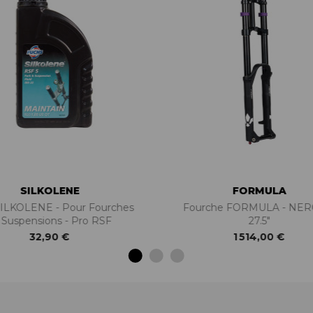
SILKOLENE
FORMULA
SILKOLENE - Pour Fourches
Fourche FORMULA - NERO
 Suspensions - Pro RSF
27.5"
32,90 €
1 514,00 €