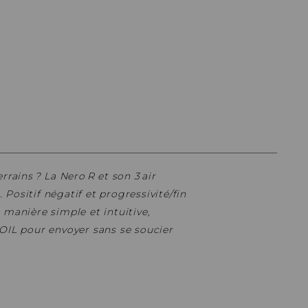
PIÈCES DE FIXATION
JEUX DE DIRECTION
PIÈCES DÉT./ACCESSOIRES
PIÈCES DÉT./ACCESSOIRES
PIÈCES RÉP./ENTRETIEN
rrains ? La Nero R et son 3 air
Positif négatif et progressivité/fin
 manière simple et intuitive,
COIL pour envoyer sans se soucier