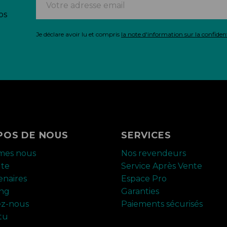
os
Je déclare avoir lu et compris
la note d'information sur la confident
POS DE NOUS
SERVICES
mes nous
Nos revendeurs
ute
Service Après Vente
enaires
Espace Pro
ing
Garanties
ez-nous
Paiements sécurisés
tu