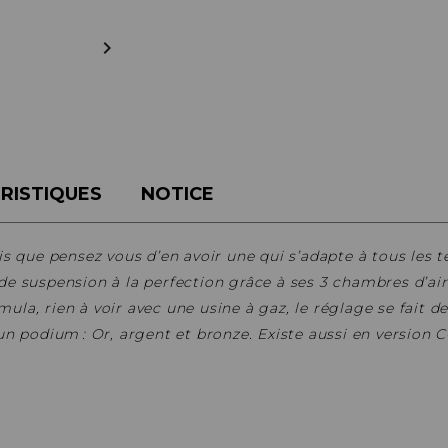
BÉQUILLES
ADAPTATEURS
BOÎTIERS
ACCESSOIRES/PIÈCES DÉT.

DISQUES
CASSETTES
ÉTRIERS
CHAINES
FREINS COMPLETS
DÉRAILLEURS
LIQUIDES DE FREIN
GROUPES COMPLETS
MAÎTRE CYLINDRE
MANETTES/SHIFTERS
PATINS/PLAQUETTES
MANIVELLES
RISTIQUES
NOTICE
PIÈCES DÉT./ACCESSOIRES
PATTES DE DÉRAILLEUR
PIÈCES RÉP./ENTRETIEN
PÉDALIERS
PÉDALIERS PLATEAUX
s que pensez vous d’en avoir une qui s’adapte à tous les te
PIÈCES DÉT./ACCESSOIRES
e suspension à la perfection grâce à ses 3 chambres d’air. 
PIÈCES RÉP./ENTRETIEN
la, rien à voir avec une usine à gaz, le réglage se fait de
un podium : Or, argent et bronze. Existe aussi en version 