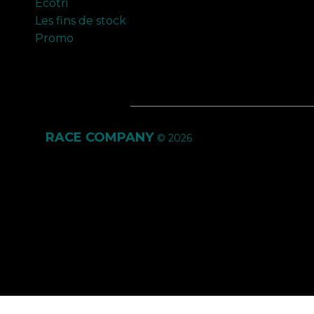
Ecotri
Les fins de stock
Promo
RACE COMPANY
© 2026