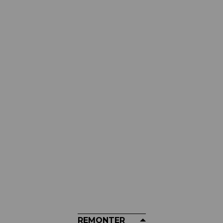
BRAKCO
Disque De Frein BRAKCO - 1
Pièce
19,99 €
REMONTER