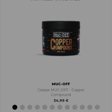
MUC-OFF
Graisse MUC-OFF - Copper
Compound
34,99 €