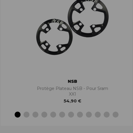
NSB
Protège Plateau NSB - Pour Sram
XX1
54,90 €