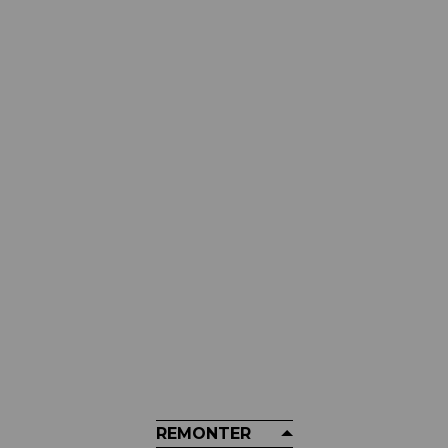
MUC-OFF
Fond De Jante Tubeless MUC-
OFF - Rouleau D'atelier 50m
89,99 €
REMONTER