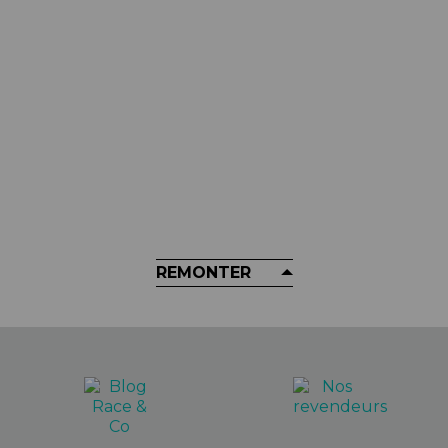
MUC-OFF
Nettoyant Pour Chaines MUC-
OFF - High Pressure Quick Drying
Degreaser 750ml
18,98 €
REMONTER