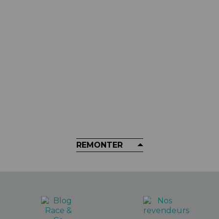
MUC-OFF
Lubrifiant MUC-OFF - Multi-
Usages MO94 Atelier 750ml
11,99 €
REMONTER