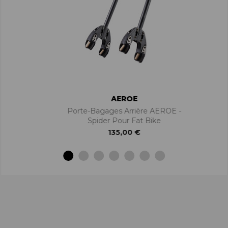
AEROE
Porte-Bagages Arrière AEROE -
Spider Pour Fat Bike
135,00 €