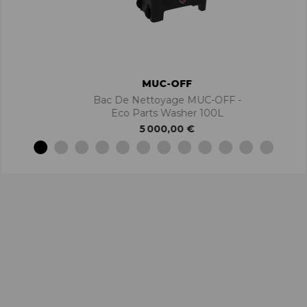
MUC-OFF
Bac De Nettoyage MUC-OFF -
Eco Parts Washer 100L
5 000,00 €