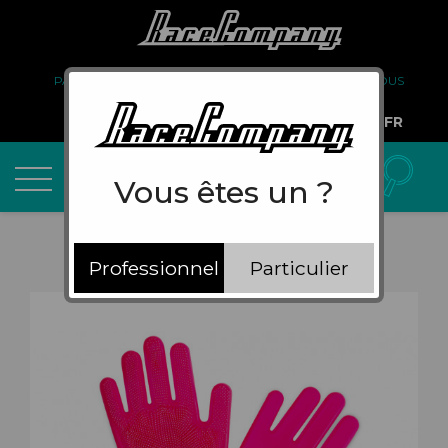
PARTENARIAT
FAQ
LIVRAISON
À PROPOS DE NOUS
COMPTE PRO
FR
Vous êtes un ?
Professionnel
Particulier