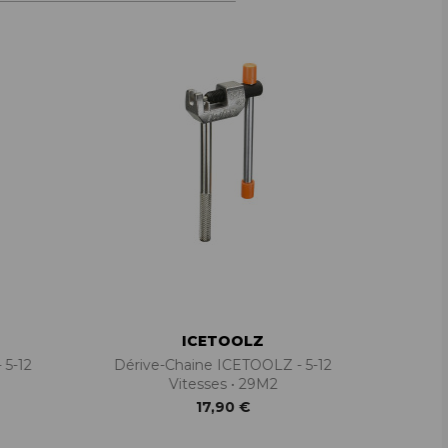
ICETOOLZ
 5-12
Dérive-Chaine ICETOOLZ - 5-12
Prote
Vitesses • 29M2
17,90 €