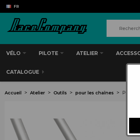
FR
VÉLO
PILOTE
ATELIER
ACCESS
CATALOGUE
Accueil
Atelier
Outils
pour les chaînes
Protect
VTT/VTC
CASQUES DIVERS
PRODUITS POUR NETTOYER
ANTIVOL
SACS À DOS