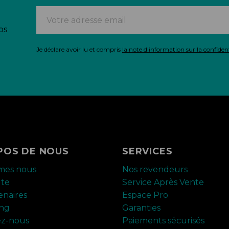
os
Je déclare avoir lu et compris
la note d'information sur la confident
POS DE NOUS
SERVICES
mes nous
Nos revendeurs
ute
Service Après Vente
enaires
Espace Pro
ing
Garanties
ez-nous
Paiements sécurisés