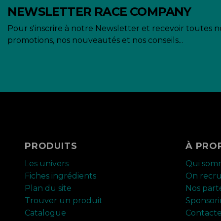
NEWSLETTER RACE COMPANY
Pour s'inscrire à notre Newsletter et recevoir toutes n
promotions, nos nouveautés et nos conseils...
PRODUITS
À PRO
Les univers
Qui som
Fiches ingrédients
On recr
Plan du site
Nos part
Trouver un produit
Sponsor
Catalogue
Contact