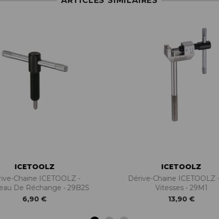
ARTICLES SIMILAIRES
ICETOOLZ
ICETOOLZ
rive-Chaine ICETOOLZ -
Dérive-Chaine ICETOOLZ -
eau De Réchange • 29B2S
Vitesses • 29M1
6,90 €
13,90 €