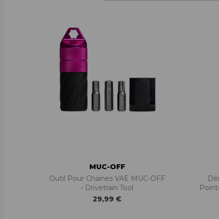
MUC-OFF
Outil Pour Chaines VAE MUC-OFF
Dé
- Drivetrain Tool
Point
29,99 €