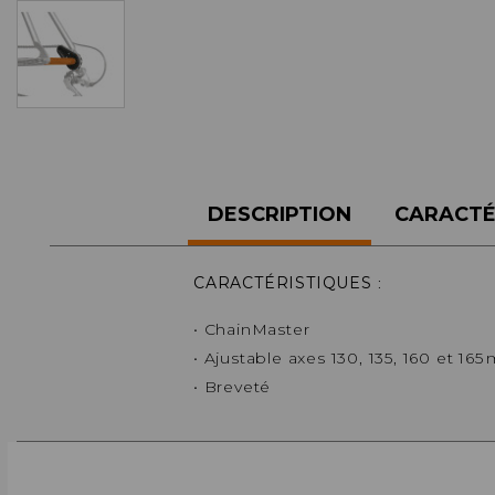
ACCESSOIRES TUBELESS
CERCLES
CHAMBRES À AIR
INSERTS PNEU
MOYEUX
PIÈCES DÉT./ACCESSOIRES
PIÈCES RÉP./ENTRETIEN
DESCRIPTION
CARACTÉ
PNEUS
RAYONS
RÉPARATION CREVAISONS
CARACTÉRISTIQUES
:
ROUES COMPLÈTES
• ChainMaster
• Ajustable axes 130, 135, 160 et 16
• Breveté