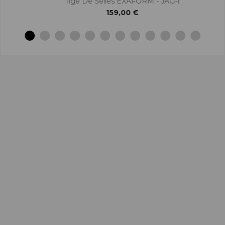
Tige De Selles EXAFORM - JAG-I
159,00 €