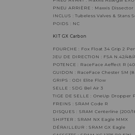
PNEU ARRIÈRE : Maxxis Dissector 
INCLUS : Tubeless Valves & Stans S
POIDS : NC
KIT GX Carbon
FOURCHE : Fox Float 34 Grip 2 Per
JEU DE DIRECTION : FSA N.42/48
POTENCE : RaceFace Aeffect R (
GUIDON : RaceFace Chester SM (8
GRIPS : ODI Elite Flow
SELLE : SDG Bel Air 3
TIGE DE SELLE : OneUp Dropper 
FREINS : SRAM Code R
DISQUES : SRAM Centerline (200
SHIFTER : SRAM NX Eagle MMX
DÉRAILLEUR : SRAM GX Eagle
CASSETTE : SRAM XG 1275 (10-52t)