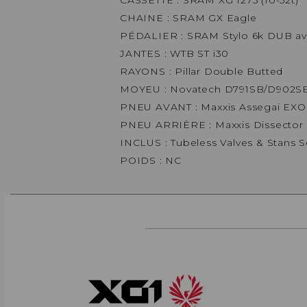
CHAINE : SRAM GX Eagle
PÉDALIER : SRAM Stylo 6k DUB ave
JANTES : WTB ST i30
RAYONS : Pillar Double Butted
MOYEU : Novatech D791SB/D902S
PNEU AVANT : Maxxis Assegai EXO+
PNEU ARRIÈRE : Maxxis Dissector 
INCLUS : Tubeless Valves & Stans S
POIDS : NC