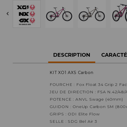
ACCESSOIRES TUBELESS

CERCLES
CHAMBRES À AIR
INSERTS PNEU
MOYEUX
PIÈCES DÉT./ACCESSOIRES
PIÈCES RÉP./ENTRETIEN
DESCRIPTION
CARACTÉ
PNEUS
RAYONS
RÉPARATION CREVAISONS
KIT XO1 AXS Carbon
ROUES COMPLÈTES
FOURCHE : Fox Float 34 Grip 2 Fac
JEU DE DIRECTION : FSA N.42/48
POTENCE : ANVL Swage (40mm)
GUIDON : OneUp Carbon SM (800x
GRIPS : ODI Elite Flow
SELLE : SDG Bel Air 3