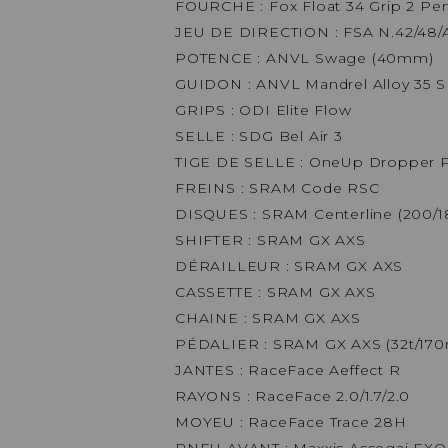
FOURCHE : Fox Float 34 Grip 2 Per
JEU DE DIRECTION : FSA N.42/48
POTENCE : ANVL Swage (40mm)
GUIDON : ANVL Mandrel Alloy 35 
GRIPS : ODI Elite Flow
SELLE : SDG Bel Air 3
TIGE DE SELLE : OneUp Dropper 
FREINS : SRAM Code RSC
DISQUES : SRAM Centerline (200
SHIFTER : SRAM GX AXS
DÉRAILLEUR : SRAM GX AXS
CASSETTE : SRAM GX AXS
CHAINE : SRAM GX AXS
PÉDALIER : SRAM GX AXS (32t/17
JANTES : RaceFace Aeffect R
RAYONS : RaceFace 2.0/1.7/2.0
MOYEU : RaceFace Trace 28H
PNEU AVANT : Maxxis Assegai EXO+