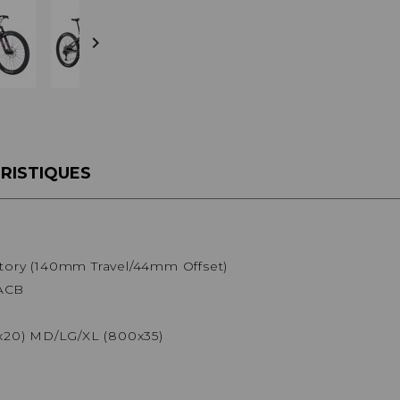
BÉQUILLES
ADAPTATEURS
BOÎTIERS
ACCESSOIRES/PIÈCES DÉT.

DISQUES
CASSETTES
ÉTRIERS
CHAINES
FREINS COMPLETS
DÉRAILLEURS
LIQUIDES DE FREIN
GROUPES COMPLETS
MAÎTRE CYLINDRE
MANETTES/SHIFTERS
PATINS/PLAQUETTES
MANIVELLES
RISTIQUES
PIÈCES DÉT./ACCESSOIRES
PATTES DE DÉRAILLEUR
PIÈCES RÉP./ENTRETIEN
PÉDALIERS
PÉDALIERS PLATEAUX
PIÈCES DÉT./ACCESSOIRES
PIÈCES RÉP./ENTRETIEN
tory (140mm Travel/44mm Offset)
/ACB
20) MD/LG/XL (800x35)