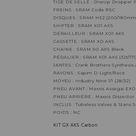
TIGE DE SELLE : OneUp Dropper 
FREINS : SRAM Code RSC
DISQUES : SRAM HS2 (200/180mm
SHIFTER : SRAM XO1 AXS
DÉRAILLEUR : SRAM XO1 AXS
CASSETTE : SRAM XO AXS
CHAINE : SRAM XO AXS Black
PÉDALIER : SRAM XO1 AXS (32t/1
JANTES : Crank Brothers Synthesis 
RAYONS : Sapim D-Light/Race
MOYEU : Industry Nine 1/1 (28/32)
PNEU AVANT : Maxxis Assegai EXO+
PNEU ARRIÈRE : Maxxis Dissector 
INCLUS : Tubeless Valves & Stans S
POIDS : NC
KIT GX AXS Carbon