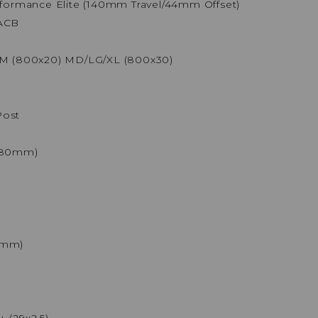
formance Elite (140mm Travel/44mm Offset)
/ACB
SM (800x20) MD/LG/XL (800x30)
Post
/180mm)
0mm)
 (29x2.5)