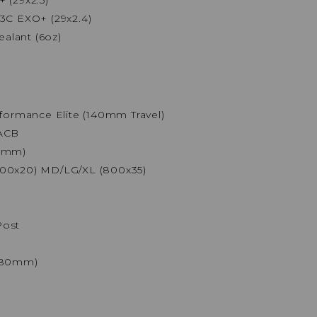
3C EXO+ (29x2.4)
ealant (6oz)
formance Elite (140mm Travel)
/ACB
40mm)
00x20) MD/LG/XL (800x35)
Post
/180mm)