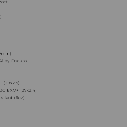
Post
)
70mm)
Alloy Enduro
 (29x2.5)
3C EXO+ (29x2.4)
ealant (6oz)