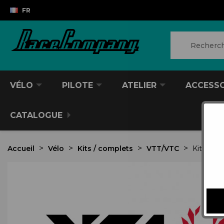
FR
VÉLO
PILOTE
ATELIER
ACCESS
CATALOGUE
Accueil
Vélo
Kits / complets
VTT/VTC
Kits TRA
VTT/VTC
CASQUES DIVERS
PRODUITS POUR NETTOYER
ANTIVOL
SACS À DOS