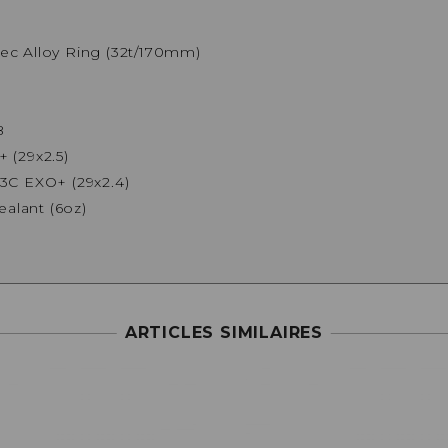
c Alloy Ring (32t/170mm)
B
 (29x2.5)
3C EXO+ (29x2.4)
ealant (6oz)
ARTICLES SIMILAIRES