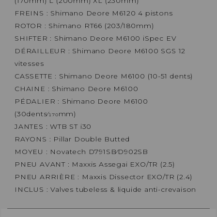
(170mm) L (200mm) XL (230mm)
FREINS : Shimano Deore M6120 4 pistons
ROTOR : Shimano RT66 (203/180mm)
SHIFTER : Shimano Deore M6100 iSpec EV
DÉRAILLEUR : Shimano Deore M6100 SGS 12
vitesses
CASSETTE : Shimano Deore M6100 (10-51 dents)
CHAINE : Shimano Deore M6100
PÉDALIER : Shimano Deore M6100
(30dents⁄170mm)
JANTES : WTB ST i30
RAYONS : Pillar Double Butted
MOYEU : Novatech D791SB⁄D902SB
PNEU AVANT : Maxxis Assegai EXO/TR (2.5)
PNEU ARRIÈRE : Maxxis Dissector EXO/TR (2.4)
INCLUS : Valves tubeless & liquide anti-crevaison