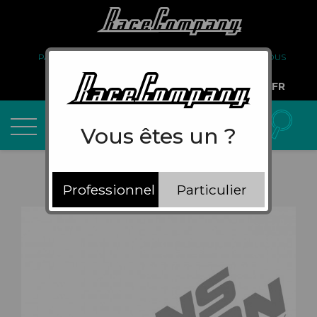
PARTENARIAT
FAQ
LIVRAISON
À PROPOS DE NOUS
COMPTE PRO
FR
Vous êtes un ?
Professionnel
Particulier