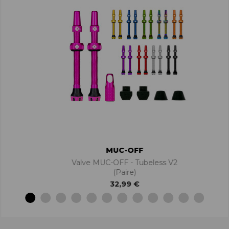
MUC-OFF
Valve MUC-OFF - Tubeless V2
(paire)
32,99 €