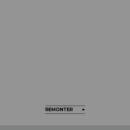
MUC-OFF
Nettoyant Pour Chaines MUC-
OFF - Drive Train Cleaner Atelier
750ml
34,99 €
REMONTER