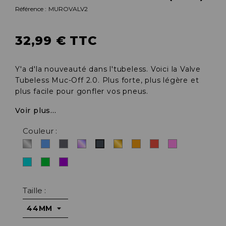
Référence :
MUROVALV2
32,99 € TTC
Y'a d'la nouveauté dans l'tubeless. Voici la Valve
Tubeless Muc-Off 2.0. Plus forte, plus légère et
plus facile pour gonfler vos pneus.
Voir plus...
Couleur :
Argent/alu
Bleu
Gris
Iridescent
Or
Orange
Rouge
Rose
Noir
Turquoise
Vert
Violet
Taille :